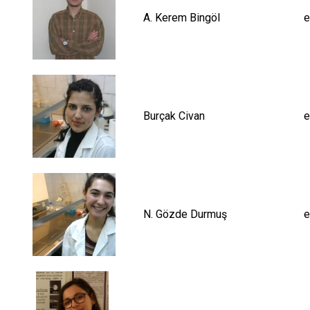
A. Kerem Bingöl
e
Burçak Civan
e
N. Gözde Durmuş
e