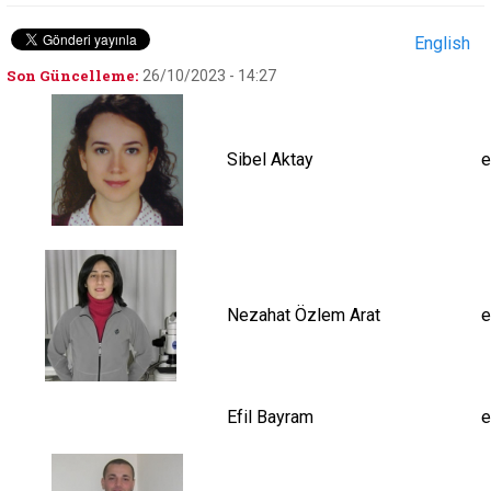
English
Son Güncelleme:
26/10/2023 - 14:27
Sibel Aktay
e
Nezahat Özlem Arat
e
Efil Bayram
e