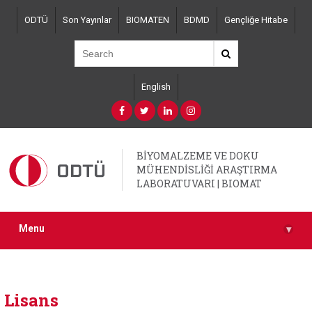
Skip
ODTÜ
Son Yayınlar
BIOMATEN
BDMD
Gençliğe Hitabe
to
main
content
English
BİYOMALZEME VE DOKU
MÜHENDİSLİĞİ ARAŞTIRMA
LABORATUVARI | BIOMAT
Menu
▾
Lisans