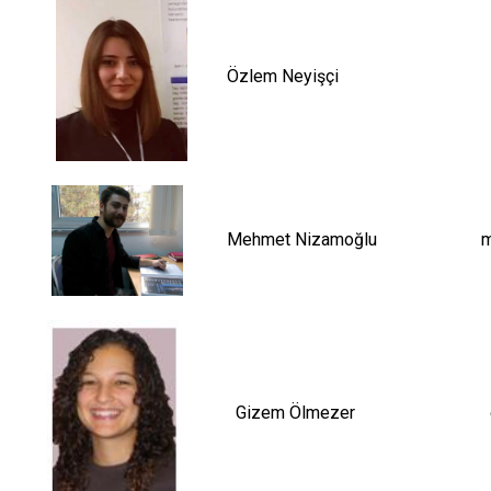
Özlem Neyişçi
Mehmet Nizamoğlu
m
Gizem Ölmezer