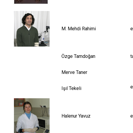
M. Mehdi Rahimi
e
Özge Tamdoğan
t
Merve Taner
e
Işıl Tekeli
Halenur Yavuz
e