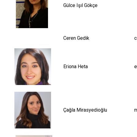
Gülce Işıl Gökçe
Ceren Gedik
c
Eriona Heta
e
Çağla Mirasyedioğlu
m