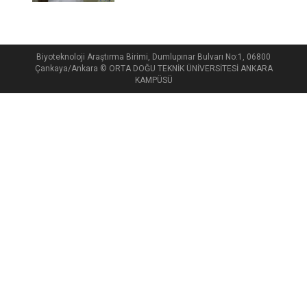
Biyoteknoloji Araştırma Birimi, Dumlupınar Bulvarı No:1, 06800
Çankaya/Ankara © ORTA DOĞU TEKNİK ÜNİVERSİTESİ ANKARA
KAMPÜSÜ